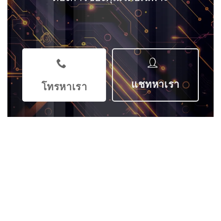
แชทหาเรา
โทรหาเรา