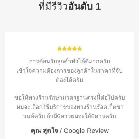
ที่มีรีวิว
อันดับ 1
การ​ต้อนรับ​ลูกค้า​ทำได้​ดี​มาก​ครับ
เข้า​ใจความ​ต้อง​การ​ของ​ลูกค้า​ใน​ราคา​ที่​จับ
ต้อง​ได้​ครับ​
ขอให้​ทางร้านรัก​ษ​า​มาตร​ฐาน​ตรงนี้ต่อไปครับ​
ผม​จะ​เลือก​ใช้​บริการ​ของ​ทาง​ร้าน​ร๊อคเก็ต​ซา​
วนด์​ครับ​ ถ้า​มี​6ดาวผม​จะให้​6ดาวครับ​
คุณ สุดใจ
/
Google Review