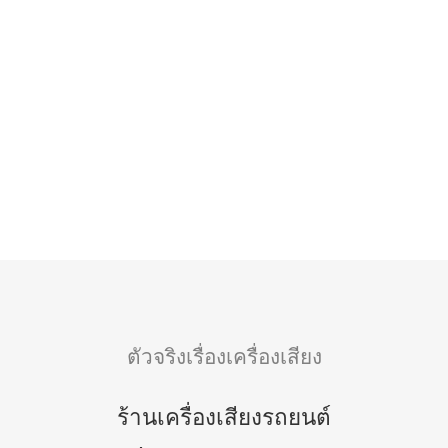
อัพเกรด เครื่องเสียงรถยนต์ Toyota Vigo
ชุดลำโพงแบรนด์เทพ SQ ลำโพง Micro-
Precision S3 ซับ Prism SQ99 ที่มา
พร้อมระบบ DSP ฟรีค่าจูน
อ่านเพิ่มเติม
ตัวจริงเรื่องเครื่องเสียง
ร้านเครื่องเสียงรถยนต์